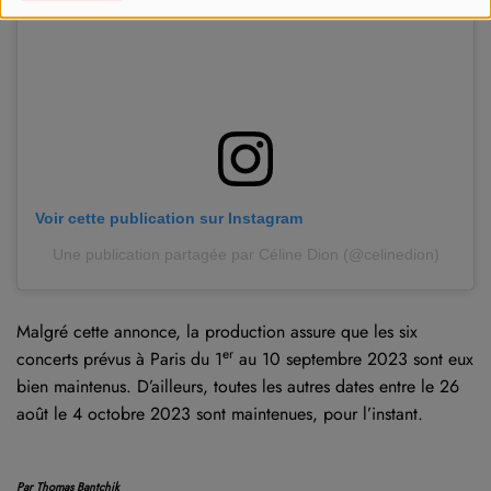
Voir cette publication sur Instagram
Une publication partagée par Céline Dion (@celinedion)
Malgré cette annonce, la production assure que les six
er
concerts prévus à Paris du 1
au 10 septembre 2023 sont eux
bien maintenus. D’ailleurs, toutes les autres dates entre le 26
août le 4 octobre 2023 sont maintenues, pour l’instant.
Par Thomas Bantchik