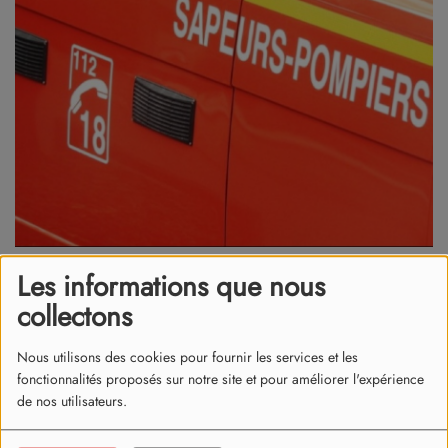
Les informations que nous
11 juin 2026
collectons
Un accident est survenu ce jeudi 11 juin sur l’A49 à hauteur de
Chatte en direction de Valence.
Nous utilisons des cookies pour fournir les services et les
fonctionnalités proposés sur notre site et pour améliorer l'expérience
Une voiture a percuté par l'arrière la remorque d’un camion
de nos utilisateurs.
de signalisation de l’AREA vers 11h20 et a fini sur le toit.