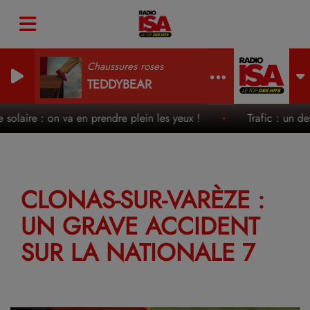
Chaussures roses
TEDDYBEAR
e solaire : on va en prendre plein les yeux !
Trafic : un des
CLONAS-SUR-VARÈZE :
UN GRAVE ACCIDENT
SUR LA NATIONALE 7