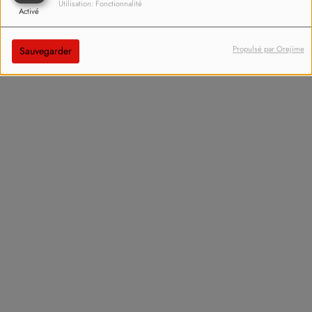
Utilisation: Fonctionnalité
Activé
Une information judiciaire devrait être ouverte dans les
prochains jours afin de déterminer les circonstances exactes
Propulsé par Orejime
Sauvegarder
de cette mort suspecte.