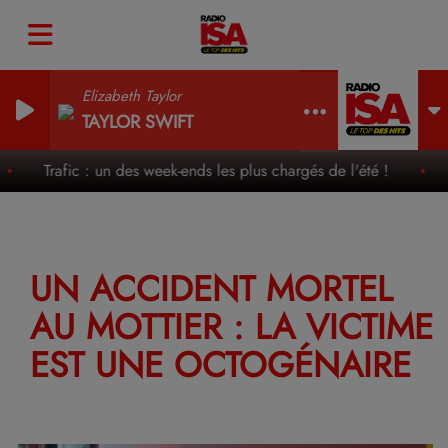
Elizabeth Taylor
TAYLOR SWIFT
Trafic : un des week-ends les plus chargés de l'été !
UN ACCIDENT MORTEL
AU MOTTIER : LA VICTIME
EST UNE OCTOGÉNAIRE