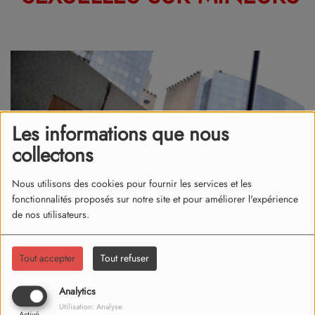
Les informations que nous
collectons
Nous utilisons des cookies pour fournir les services et les
fonctionnalités proposés sur notre site et pour améliorer l'expérience
de nos utilisateurs.
Tout accepter
Tout refuser
03 juin 2026
Analytics
Il s'agit d'un homme d'une trentaine d'années.
Utilisation: Analyse
Activé