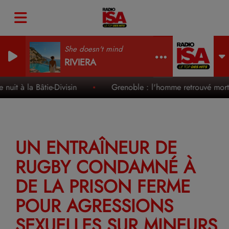
She doesn't mind
RIVIERA
uit à la Bâtie-Divisin
Grenoble : l'homme retrouvé mort d
UN ENTRAÎNEUR DE
RUGBY CONDAMNÉ À
DE LA PRISON FERME
POUR AGRESSIONS
SEXUELLES SUR MINEURS