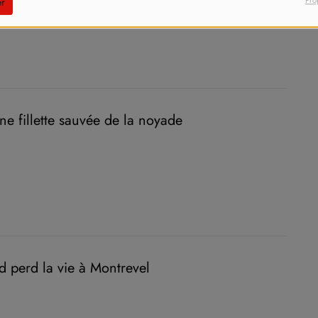
Pro
r
ne fillette sauvée de la noyade
 perd la vie à Montrevel