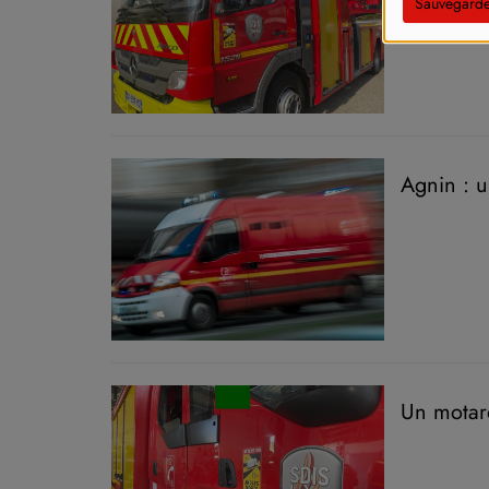
Sauvegarde
Agnin : u
Un motard