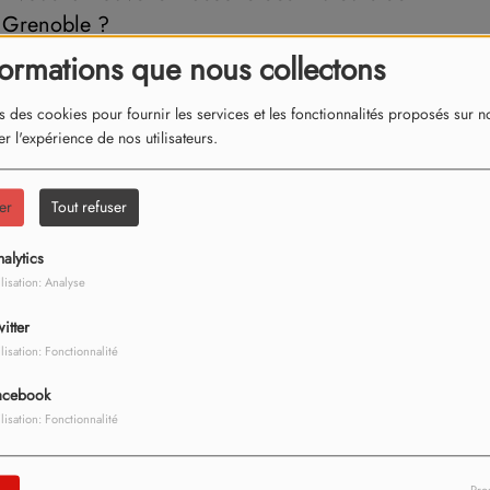
 Grenoble ?
formations que nous collectons
s des cookies pour fournir les services et les fonctionnalités proposés sur not
r l'expérience de nos utilisateurs.
er
Tout refuser
 sans vie d'un homme retrouvé parc Bachelard
le
alytics
ilisation: Analyse
itter
ilisation: Fonctionnalité
acebook
ilisation: Fonctionnalité
 : les flammes ravagent un appartement rue
rent