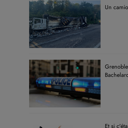
Un camion
Grenoble
Bachelard
Et si c'é