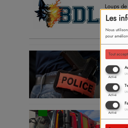
Loups de
Les in
Nous utilison
pour améliore
Tout accept
Le corps
à Grenob
An
Ut
Activé
Tw
Ut
Activé
F
Ut
Activé
Grenoble
Saint-Lau