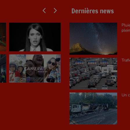
Dernières news
Plui
plein
Traf
Un c