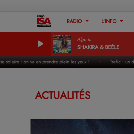
RADIO
L'INFO
Algo tu
SHAKIRA & BEÉLE
aire : on va en prendre plein les yeux !
Trafic : un des wee
ACTUALITÉS