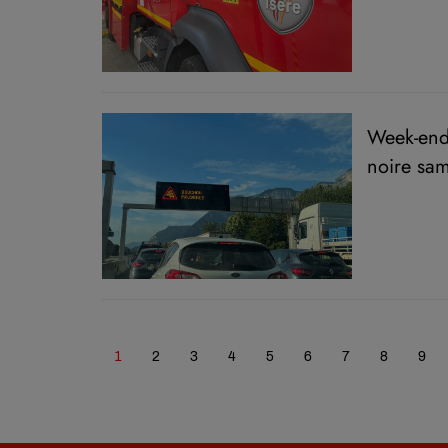
Week-end 
noire sa
1
2
3
4
5
6
7
8
9