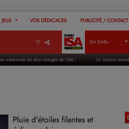
JEUX
VOS DÉDICACES
PUBLICITÉ / CONTACT
ISA DAB+
k-ends les plus chargés de l'été !
Un camion prend feu en p
Pluie d'étoiles filantes et