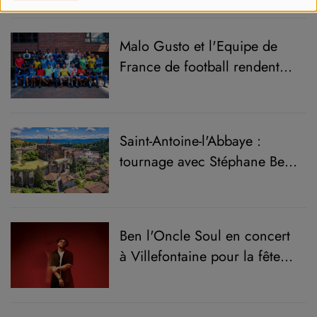
Cyclisme !
Malo Gusto et l'Equipe de
France de football rendent
honneur à leur club
formateur
Saint-Antoine-l'Abbaye :
tournage avec Stéphane Bern
pour "Le village préféré des
Français"
Ben l'Oncle Soul en concert
à Villefontaine pour la fête
de la Musique !