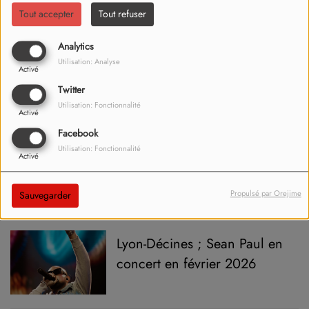
Tout accepter
Tout refuser
Analytics
Repas de Noël : un chef
Utilisation: Analyse
Activé
isérois nous propose son
Twitter
idée de menu
Utilisation: Fonctionnalité
Activé
Facebook
Quand ouvrent nos stations
Utilisation: Fonctionnalité
Activé
de ski en Isère ?
Propulsé par Orejime
Sauvegarder
Lyon-Décines ; Sean Paul en
concert en février 2026