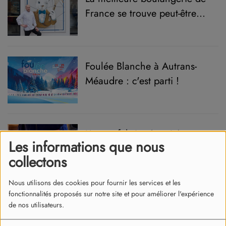
France se trouve peut-être
dans le Nord-Isère !
Foulée Blanche à Autrans-
Méaudre : c'est parti !
Un sac fabriqué en Isère
Les informations que nous
apparaît dans la saison 5 de
collectons
la série "Emily in Paris" !
Nous utilisons des cookies pour fournir les services et les
fonctionnalités proposés sur notre site et pour améliorer l'expérience
Soldes d'hiver : c'est parti !
de nos utilisateurs.