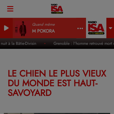
Quand même
M POKORA
t à la Bâtie-Divisin
Grenoble : l'homme retrouvé mort dan
LE CHIEN LE PLUS VIEUX
DU MONDE EST HAUT-
SAVOYARD