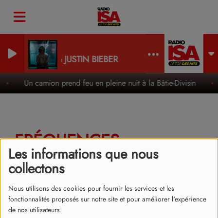
tay
HE KID LAROI & JUSTIN BIEBER
Un camion prend feu en pleine nuit à la Bâtie-Divisin
FRÉQUENCES
Les informations que nous
collectons
Nous utilisons des cookies pour fournir les services et les
Retrouvez les fréquences de Radio ISA en
Isère
et en
Haute
fonctionnalités proposés sur notre site et pour améliorer l'expérience
Savoie
:
de nos utilisateurs.