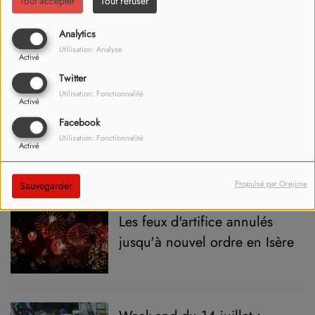
Tout accepter
Tout refuser
Une maison ravagée par les
Analytics
flammes à Bernin
Utilisation: Analyse
Activé
Twitter
Utilisation: Fonctionnalité
Activé
Facebook
Bourgoin-Jallieu : un incendie
Utilisation: Fonctionnalité
sur la terrasse d'un restaurant
Activé
Propulsé par Orejime
Sauvegarder
Les feux d'artifice annulés
jusqu'à nouvel ordre en Isère