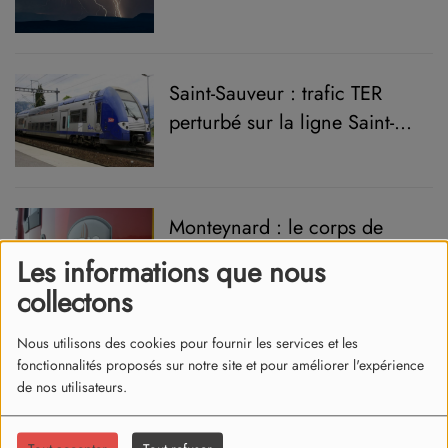
Saint-Sauveur : trafic TER
perturbé sur la ligne Saint-
Marcellin/Grenoble suite à
un incident
Monteynard : le corps de
l'homme disparu dans le lac,
Les informations que nous
repêché
collectons
Nous utilisons des cookies pour fournir les services et les
Incendie de Fontainebleau :
fonctionnalités proposés sur notre site et pour améliorer l'expérience
des pompiers isérois appelés
de nos utilisateurs.
en renfort