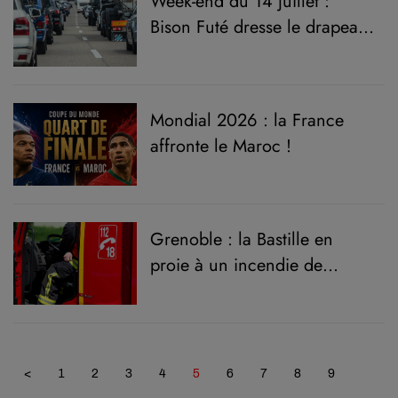
Week-end du 14 juillet :
Bison Futé dresse le drapeau
noir !
Mondial 2026 : la France
affronte le Maroc !
Grenoble : la Bastille en
proie à un incendie de
végétation
<
1
2
3
4
5
6
7
8
9