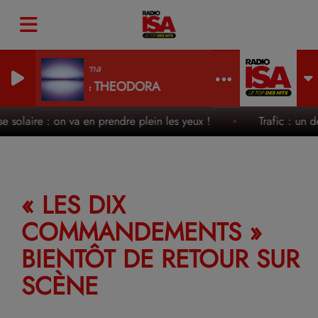
Melodrama
DISIZ & THEODORA
e solaire : on va en prendre plein les yeux !
Trafic : un des
« LES DIX
COMMANDEMENTS »
BIENTÔT DE RETOUR SUR
SCÈNE