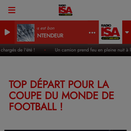
Le temps est bon
BON ENTENDEUR
gés de l'été !
Un camion prend feu en pleine nuit à la Bâti
TOP DÉPART POUR LA
COUPE DU MONDE DE
FOOTBALL !