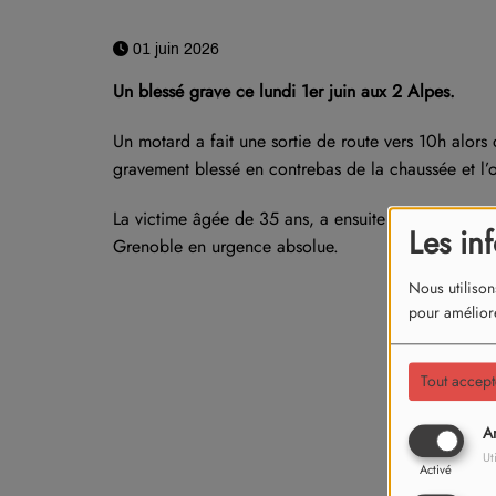
01 juin 2026
Un blessé grave ce lundi 1er juin aux 2 Alpes.
Un motard a fait une sortie de route vers 10h alors q
gravement blessé en contrebas de la chaussée et l’o
La victime âgée de 35 ans, a ensuite été transpor
Les in
Grenoble en urgence absolue.
Nous utilison
pour améliore
Tout accept
An
Ut
Activé