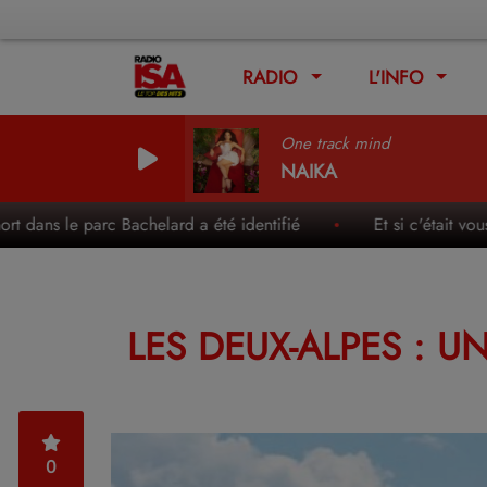
RADIO
L'INFO
One track mind
NAIKA
le parc Bachelard a été identifié
Et si c'était vous la n
LES DEUX-ALPES : 
0