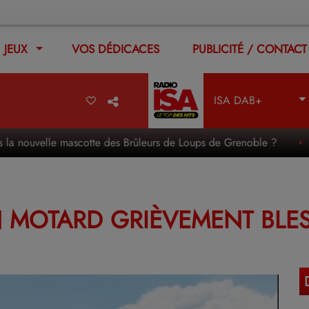
JEUX
VOS DÉDICACES
PUBLICITÉ / CONTACT
ISA DAB+
ouvelle mascotte des Brûleurs de Loups de Grenoble ?
Le c
UN MOTARD GRIÈVEMENT BLE