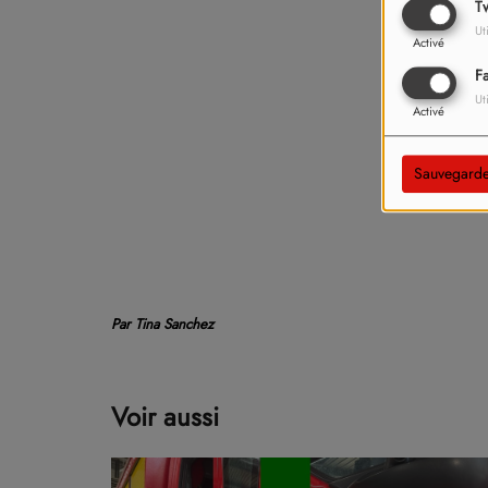
Tw
Ut
Activé
F
Ut
Activé
Sauvegarde
Par Tina Sanchez
Voir aussi