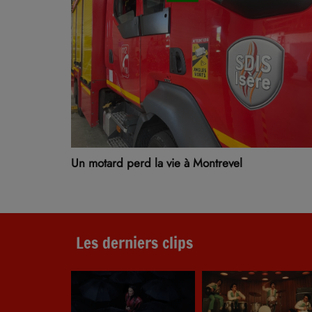
Un motard perd la vie à Montrevel
Les derniers clips