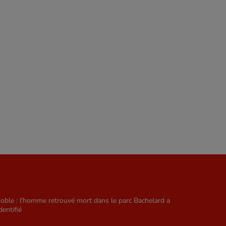
oble : l'homme retrouvé mort dans le parc Bachelard a
dentifié