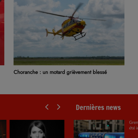
Choranche : un motard grièvement blessé
Dernières news
Gren
été i