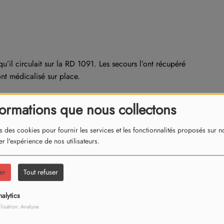
u’il circulait sur la RD 1091. Les secours l’ont récupéré
nt médicalisé sur place.
tée en hélicoptère au service déchocage du CHU de
formations que nous collectons
s des cookies pour fournir les services et les fonctionnalités proposés sur not
r l'expérience de nos utilisateurs.
er
Tout refuser
alytics
ilisation: Analyse