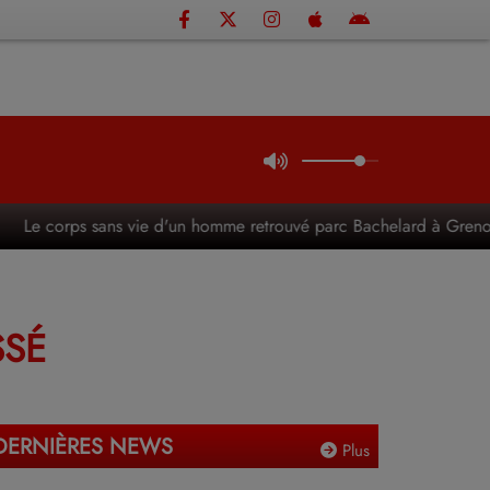
orps sans vie d'un homme retrouvé parc Bachelard à Grenoble
SSÉ
DERNIÈRES NEWS
Plus