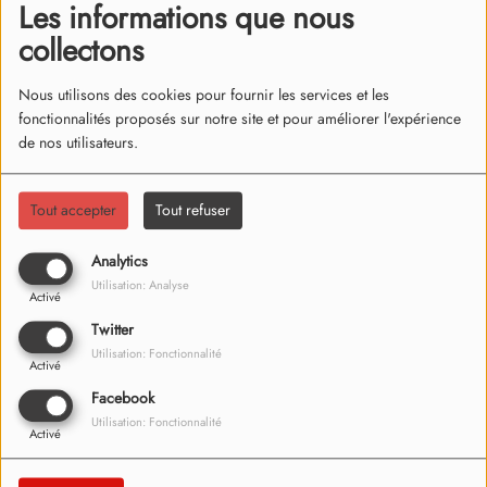
Les informations que nous
Date
collectons
Nous utilisons des cookies pour fournir les services et les
fonctionnalités proposés sur notre site et pour améliorer l'expérience
de nos utilisateurs.
06:06
Smooth criminal
Tout accepter
Tout refuser
MICHAEL JACKSON
Analytics
Utilisation: Analyse
Activé
06:04
Where is my husband
Twitter
Utilisation: Fonctionnalité
RAYE
Activé
Facebook
Utilisation: Fonctionnalité
Activé
06:02
Miles away