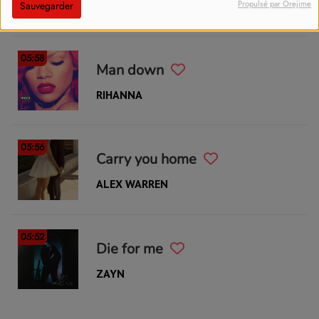
Propulsé par Orejime
OFENBACH
Sauvegarder
05:58
Man down
RIHANNA
05:56
Carry you home
ALEX WARREN
05:52
Die for me
ZAYN