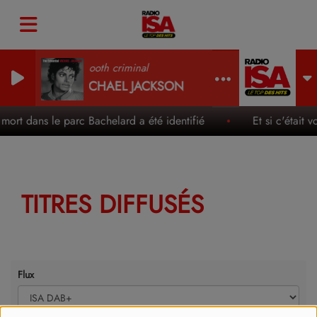
Smooth criminal
MICHAEL JACKSON
ort dans le parc Bachelard a été identifié
Et si c'était 
TITRES DIFFUSÉS
Flux