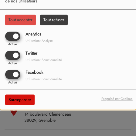
de nos utilisateurs.
Tout accepter
Tout refuser
Analytics
Utilisation: Analyse
Activé
Twitter
Utilisation: Fonctionnalité
Activé
Facebook
21 mai 2024
Utilisation: Fonctionnalité
Activé
Le 04 décembre 2025
20:00 - 22:00
Propulsé par Orejime
Sauvegarder
Palais des Sports
14 boulevard Clémenceau
38029, Grenoble