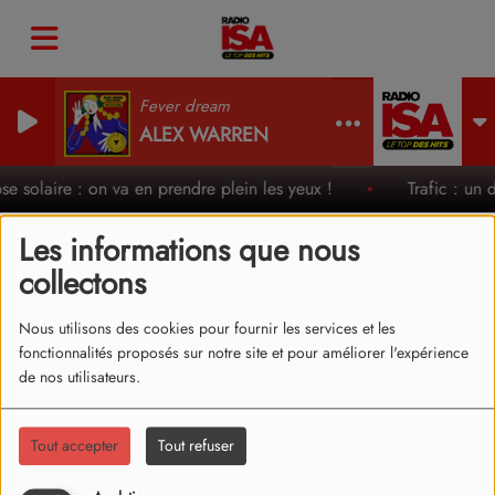
Fever dream
ALEX WARREN
ipse solaire : on va en prendre plein les yeux !
Trafic : un 
Les informations que nous
collectons
SIENNA SPIRO - DIE ON
Nous utilisons des cookies pour fournir les services et les
THIS HILL (CLIP)
fonctionnalités proposés sur notre site et pour améliorer l'expérience
de nos utilisateurs.
Tout accepter
Tout refuser