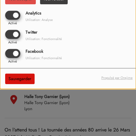
Analytics
Utilisation: Analyse
Activé
Twitter
Utilisation: Fonctionnalité
Activé
Facebook
Utilisation: Fonctionnalité
Activé
15 janvier 2026
Propulsé par Orejime
Le 06 mars 2027
Sauvegarder
20:00 - 22:00
Halle Tony Garnier (Lyon)
Halle Tony Garnier (Lyon)
Lyon
On l'attend tous ! La tournée des années 80 arrive le 26 Mars