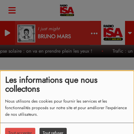
I just might
BRUNO MARS
lipse solaire : on va en prendre plein les yeux !
Trafic : un
Les informations que nous
LES ANNÉES 80 - HALLE
collectons
TONY GARNIER (LYON)
Nous utilisons des cookies pour fournir les services et les
fonctionnalités proposés sur notre site et pour améliorer l'expérience
de nos utilisateurs.
Tout accepter
Tout refuser