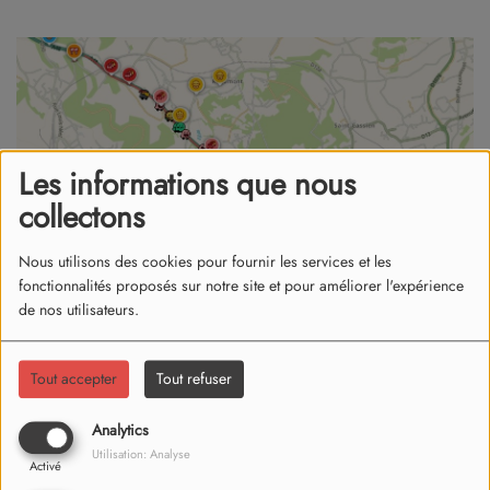
Les informations que nous
collectons
Nous utilisons des cookies pour fournir les services et les
fonctionnalités proposés sur notre site et pour améliorer l'expérience
de nos utilisateurs.
20 novembre 2024
Tout accepter
Tout refuser
Une voiture a été impliquée.
Analytics
Circulation compliquée ce matin du mercredi 20 novembre
Utilisation: Analyse
Activé
sur l'A48 en direction de Grenoble. En cause : un accident