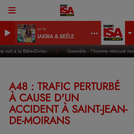
Algo tu
SHAKIRA & BEÉLE
nuit à la Bâtie-Divisin
Grenoble : l'homme retrouvé mort 
A48 : TRAFIC PERTURBÉ
À CAUSE D'UN
ACCIDENT À SAINT-JEAN-
DE-MOIRANS