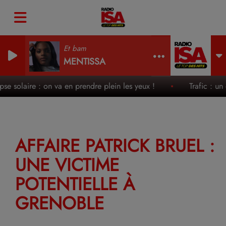
Et bam
MENTISSA
ipse solaire : on va en prendre plein les yeux !
Trafic : un 
AFFAIRE PATRICK BRUEL :
UNE VICTIME
POTENTIELLE À
GRENOBLE