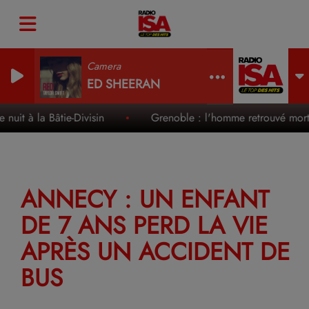
Camera
ED SHEERAN
it à la Bâtie-Divisin
Grenoble : l'homme retrouvé mort da
ANNECY : UN ENFANT
DE 7 ANS PERD LA VIE
APRÈS UN ACCIDENT DE
BUS