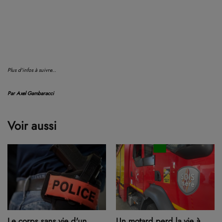
Plus d'infos à suivre...
Par Axel Gambaracci
Voir aussi
Le corps sans vie d'un
Un motard perd la vie à