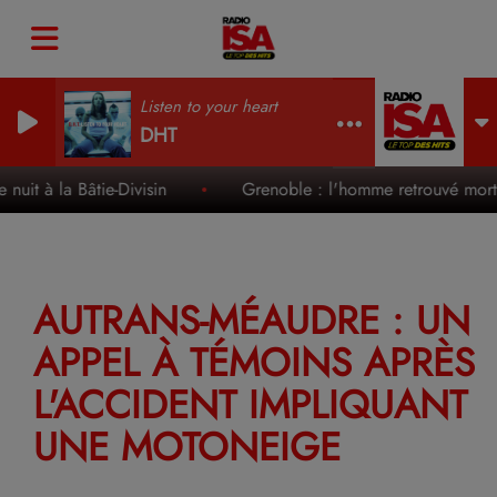
Listen to your heart
DHT
uit à la Bâtie-Divisin
Grenoble : l'homme retrouvé mort d
AUTRANS-MÉAUDRE : UN
APPEL À TÉMOINS APRÈS
L'ACCIDENT IMPLIQUANT
UNE MOTONEIGE