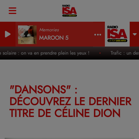
Memories
MAROON 5
e solaire : on va en prendre plein les yeux !
Trafic : un des
"DANSONS" :
DÉCOUVREZ LE DERNIER
TITRE DE CÉLINE DION