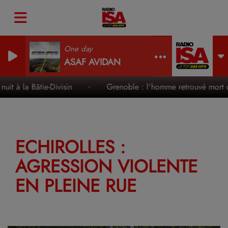
One day
ASAF AVIDAN
it à la Bâtie-Divisin
Grenoble : l'homme retrouvé mort da
ECHIROLLES :
AGRESSION VIOLENTE
EN PLEINE RUE