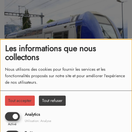
Les informations que nous
collectons
Nous utilisons des cookies pour fournir les services et les
fonctionnalités proposés sur notre site et pour améliorer l'expérience
de nos utilisateurs.
09 juin 2026
Tout accepter
Tout refuser
La grève sera suivie à la SNCF mais peu de perturbation.
Analytics
Elle démarre ce mardi 9 juin au soir et va se pousuivre ce
Utilisation: Analyse
Activé
mercredi 10 juin à l’appel de quatre syndicats.