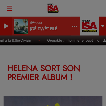
Rihanna
JOÉ DWÈT FILÉ
 à la Bâtie-Divisin
Grenoble : l'homme retrouvé mort dans
HELENA SORT SON
PREMIER ALBUM !