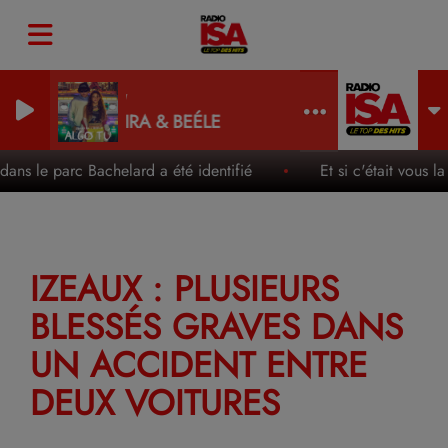
Algo tu
SHAKIRA & BEÉLE
e parc Bachelard a été identifié
Et si c'était vous la n
IZEAUX : PLUSIEURS
BLESSÉS GRAVES DANS
UN ACCIDENT ENTRE
DEUX VOITURES