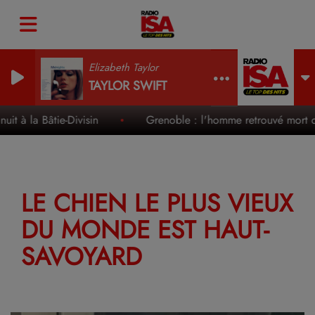
Elizabeth Taylor
TAYLOR SWIFT
 à la Bâtie-Divisin
Grenoble : l'homme retrouvé mort dans
LE CHIEN LE PLUS VIEUX
DU MONDE EST HAUT-
SAVOYARD