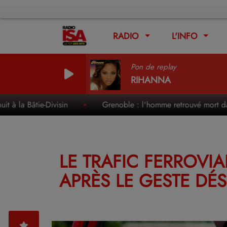
RADIO
L'INFO
Pon de replay
RIHANNA
Bâtie-Divisin
Grenoble : l'homme retrouvé mort dans le pa
LE TRAFIC FERROVI
APRÈS LE GESTE DÉ