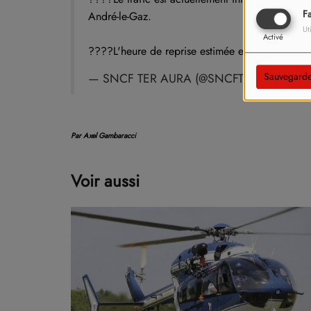
F
André-le-Gaz.
Ut
Activé
????L'heure de reprise estimée est 12h00.
Sauvegarde
— SNCF TER AURA (@SNCFTERAURA)
Ma
Par Axel Gambaracci
Voir aussi