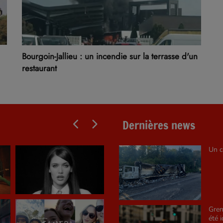
Bourgoin-Jallieu : un incendie sur la terrasse d'un
restaurant
Dernières news
Un c
Gren
été i