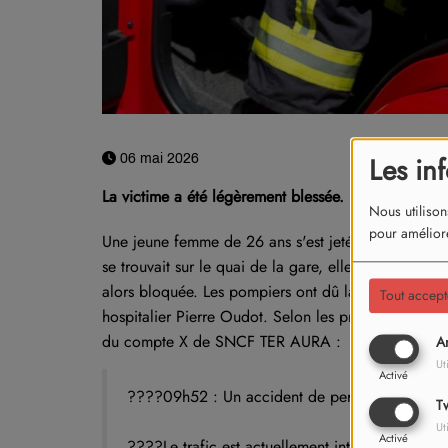
Les in
06 mai 2026
La victime a été légèrement blessée.
Nous utilison
pour améliore
Une jeune femme de 26 ans s'est jetée sur les rails
se trouvait sur le quai de la gare, elle est tombée su
alors bloquée. Les pompiers ont dû la sortir de là. 
Tout accept
hospitalier Pierre Oudot. Selon les premiers élément
du compte X de SNCF TER AURA :
An
Ut
Activé
????09h52 : Un accident de personne s'est prod
Tw
Ut
Activé
????Le trafic est actuellement interrompu totale