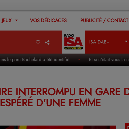
JEUX
VOS DÉDICACES
PUBLICITÉ / CONTACT
ISA DAB+
rc Bachelard a été identifié
Et si c'était vous la nouvel
AIRE INTERROMPU EN GARE 
SESPÉRÉ D'UNE FEMME