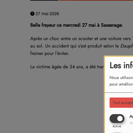
27 mai 2026
Belle frayeur ce mercredi 27 mai à Sassenage.
Après un choc entre un scooter et une voiture vers 
au sol. Un accident qui s’est produit selon le
Dauph
freiner pour l’éviter.
Les in
La victime âgée de 34 ans, a été transportée au C
Nous utilison
pour améliore
Tout accept
An
Ut
Activé