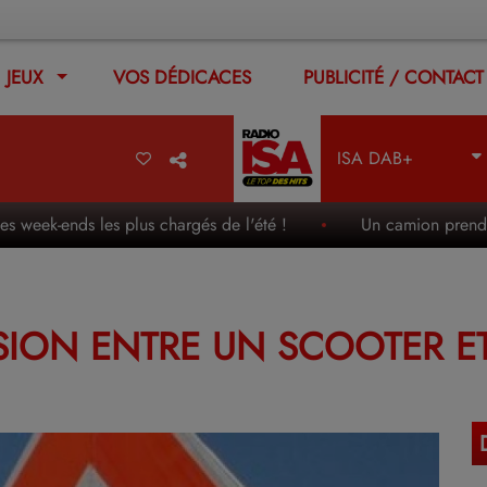
JEUX
VOS DÉDICACES
PUBLICITÉ / CONTACT
ISA DAB+
-ends les plus chargés de l'été !
Un camion prend feu en p
SION ENTRE UN SCOOTER E