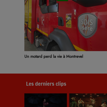
Un motard perd la vie à Montrevel
Les derniers clips