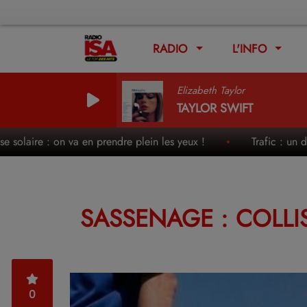
RADIO
L'INFO
Elizabeth Taylor
TAYLOR SWIFT
aire : on va en prendre plein les yeux !
Trafic : un des week
SASSENAGE : COLLI
0