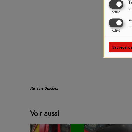
Tw
Ut
Activé
F
Ut
Activé
Sauvegarde
Par Tina Sanchez
Voir aussi