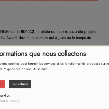
14h30 sur la RD1532, le pilote du deux-roues a été projeté
iné Libéré
, devant un camion qui a juste eu le temps de
formations que nous collectons
HU de Grenoble légèrement blessée.
s des cookies pour fournir les services et les fonctionnalités proposés sur not
r l'expérience de nos utilisateurs.
er
Tout refuser
alytics
ilisation: Analyse