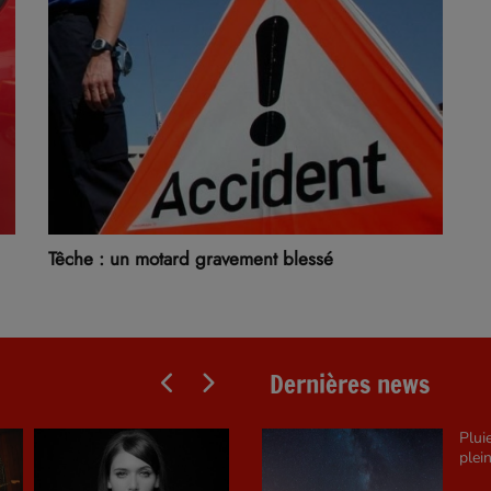
Têche : un motard gravement blessé
Dernières news
Plui
plein