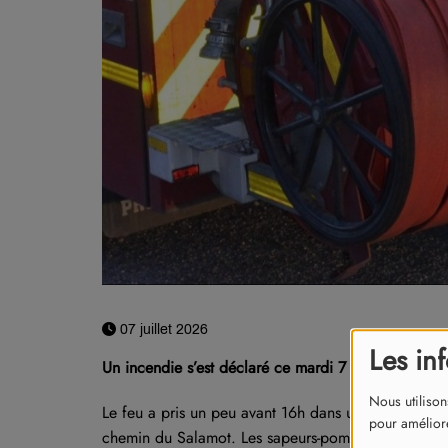
07 juillet 2026
Les in
Un incendie s’est déclaré ce mardi 7 juillet à Tullins
Nous utilison
Le feu a pris un peu avant 16h dans un garage et s
pour améliore
chemin du Salamot. Les sapeurs-pompiers ont dû uti