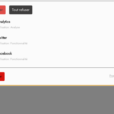
nt été relogées par la mairie.
er
Tout refuser
alytics
ilisation: Analyse
itter
ilisation: Fonctionnalité
acebook
ilisation: Fonctionnalité
Pro
r