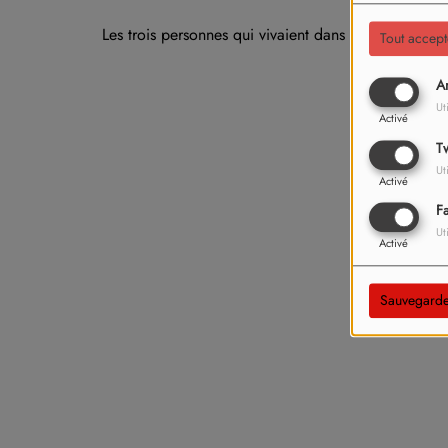
Les trois personnes qui vivaient dans ses maisons, o
Tout accept
An
Ut
Activé
Tw
Ut
Activé
F
Ut
Activé
Sauvegarde