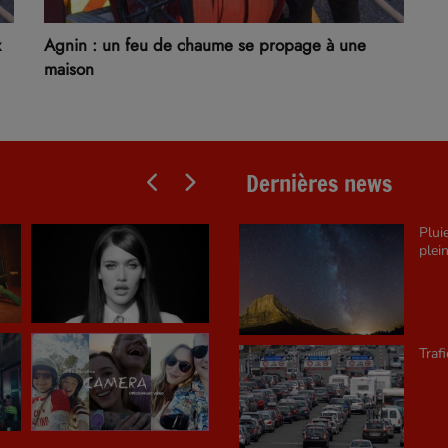
x
Agnin : un feu de chaume se propage à une
maison
Dernières news
Plui
plein
Traf