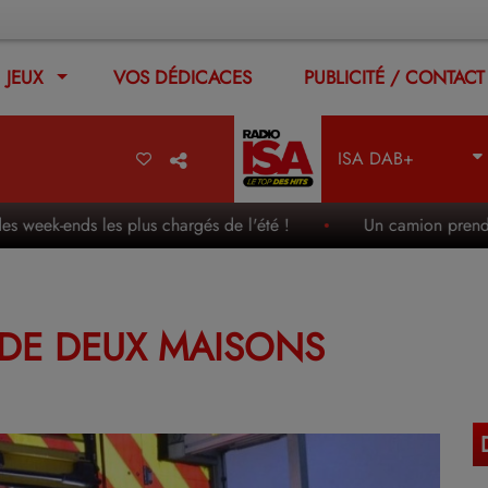
JEUX
VOS DÉDICACES
PUBLICITÉ / CONTACT
ISA DAB+
-ends les plus chargés de l'été !
Un camion prend feu en pl
E DE DEUX MAISONS