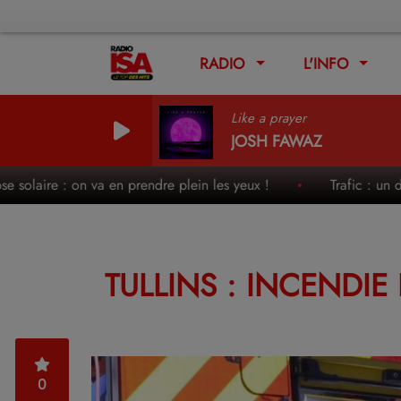
RADIO
L'INFO
Like a prayer
JOSH FAWAZ
ire : on va en prendre plein les yeux !
Trafic : un des week
TULLINS : INCENDI
0