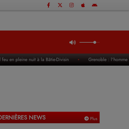
eine nuit à la Bâtie-Divisin
Grenoble : l'homme retrouvé 
DERNIÈRES NEWS
Plus