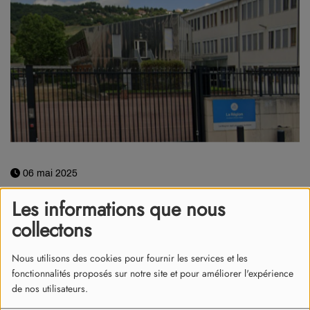
06 mai 2025
Fausse alerte à la bombe à Vienne.
Les informations que nous
collectons
Les 1000 élèves du lycée Galilée ont été évacués ce mardi 6
mai vers 10h après un appel téléphonique masqué qui
Nous utilisons des cookies pour fournir les services et les
mentionnait la présence d’un explosif dans l’établissement.
fonctionnalités proposés sur notre site et pour améliorer l'expérience
de nos utilisateurs.
Les policiers rapidement sur place, ont effectué les recherches