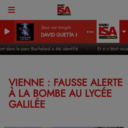
Save me tonight
DAVID GUETTA & JENNIFER LOPEZ
 dans le parc Bachelard a été identifié
Et si c'était vou
VIENNE : FAUSSE ALERTE
À LA BOMBE AU LYCÉE
GALILÉE