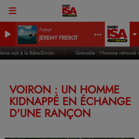
Frérot
JEREMY FREROT
e nuit à la Bâtie-Divisin
Grenoble : l'homme retrouvé mor
VOIRON : UN HOMME
KIDNAPPÉ EN ÉCHANGE
D'UNE RANÇON