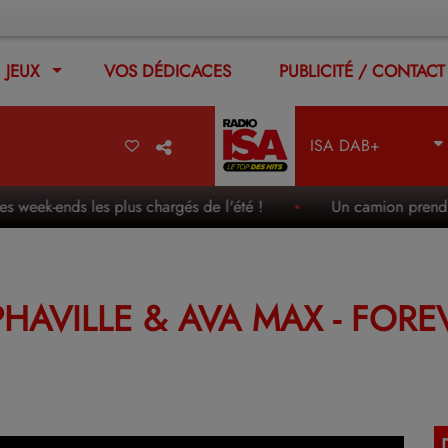
JEUX
VOS DÉDICACES
PUBLICITÉ / CONTACT
ISA DAB+
s week-ends les plus chargés de l'été !
Un camion prend feu
PHAVILLE & AVA MAX - FORE