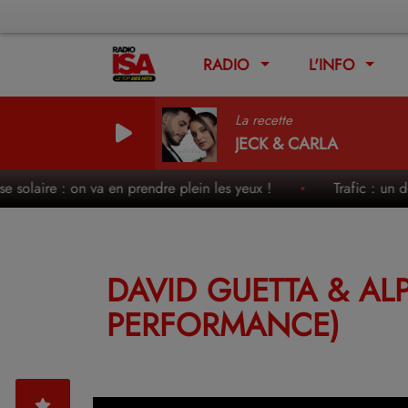
RADIO
L'INFO
La recette
JECK & CARLA
e solaire : on va en prendre plein les yeux !
Trafic : un de
DAVID GUETTA & AL
PERFORMANCE)