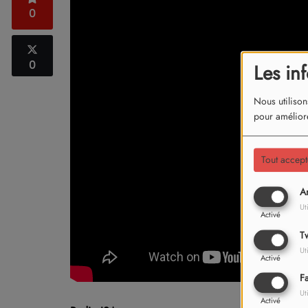
0
0
Les in
Nous utilison
pour améliore
Tout accept
An
Ut
Activé
Tw
Ut
Activé
F
Ut
Activé