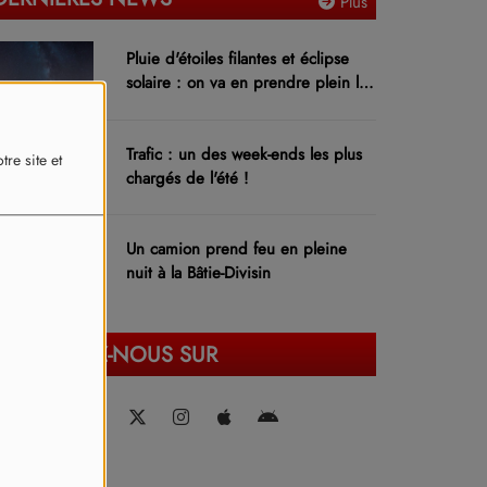
Plus
Pluie d'étoiles filantes et éclipse
solaire : on va en prendre plein les
yeux !
Trafic : un des week-ends les plus
re site et
chargés de l'été !
Un camion prend feu en pleine
nuit à la Bâtie-Divisin
RETROUVEZ-NOUS SUR