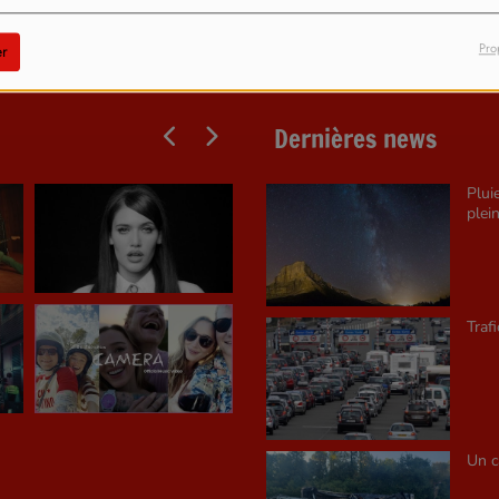
Pro
r
Dernières news
Plui
plein
Traf
Un c