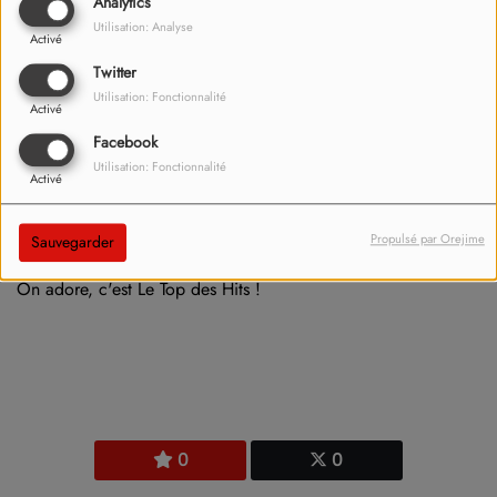
Analytics
Utilisation: Analyse
Activé
Twitter
Utilisation: Fonctionnalité
Activé
Facebook
Utilisation: Fonctionnalité
Activé
Propulsé par Orejime
Sauvegarder
Radio ISA -
C'est le hit latino - reggaeton de cet été 2024 !
On adore, c'est Le Top des Hits !
0
0