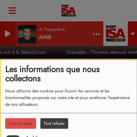
A l'imparfaite
AMIR
nuit à la Bâtie-Divisin
Grenoble : l'homme retrouvé mort 
Les informations que nous
collectons
FLOYYMENOR & CRIS MJ
Nous utilisons des cookies pour fournir les services et les
- GATA ONLY (CLIP)
fonctionnalités proposés sur notre site et pour améliorer l'expérience
de nos utilisateurs.
Tout accepter
Tout refuser