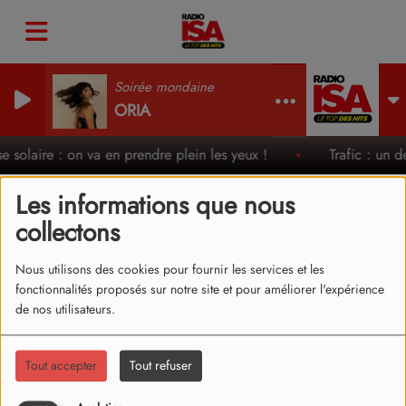
Soirée mondaine
ORIA
pse solaire : on va en prendre plein les yeux !
Trafic : un d
Les informations que nous
collectons
LOUANE - LA PLUIE (CLIP)
Nous utilisons des cookies pour fournir les services et les
fonctionnalités proposés sur notre site et pour améliorer l'expérience
de nos utilisateurs.
Tout accepter
Tout refuser