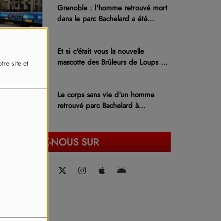
Grenoble : l'homme retrouvé mort
dans le parc Bachelard a été
identifié
Et si c'était vous la nouvelle
mascotte des Brûleurs de Loups de
re site et
Grenoble ?
Le corps sans vie d'un homme
retrouvé parc Bachelard à
Grenoble
RETROUVEZ-NOUS SUR