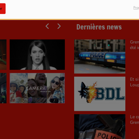
Pro
r
Dernières news
Gren
été i
Et s
Loup
Le c
Gren