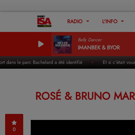
RADIO
L'INFO
Belly Dancer
IMANBEK & BYOR
dans le parc Bachelard a été identifié
Et si c'était vous
ROSÉ & BRUNO MARS 
0