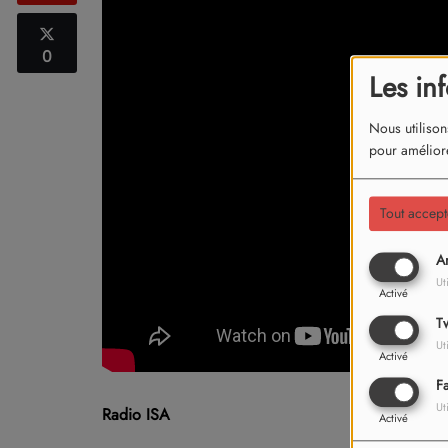
0
Les in
Nous utilison
pour améliore
Tout accept
An
Ut
Activé
Tw
Ut
Activé
F
Ut
Radio ISA
Activé