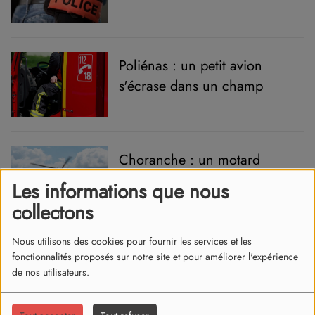
de Grenoble
Poliénas : un petit avion
s'écrase dans un champ
Choranche : un motard
grièvement blessé
Les informations que nous
collectons
Nous utilisons des cookies pour fournir les services et les
Accident mortel à Seyssinet-
fonctionnalités proposés sur notre site et pour améliorer l'expérience
Pariset en 2023 : le
de nos utilisateurs.
conducteur condamné à de