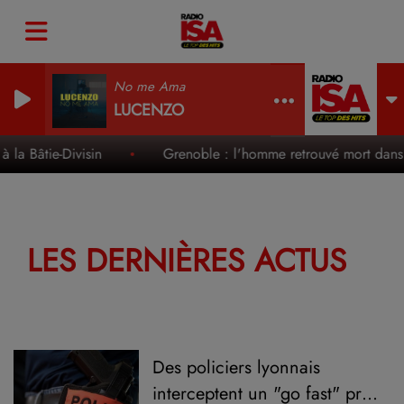
No me Ama
LUCENZO
la Bâtie-Divisin
Grenoble : l'homme retrouvé mort dans l
LES DERNIÈRES ACTUS
Des policiers lyonnais
interceptent un "go fast" près