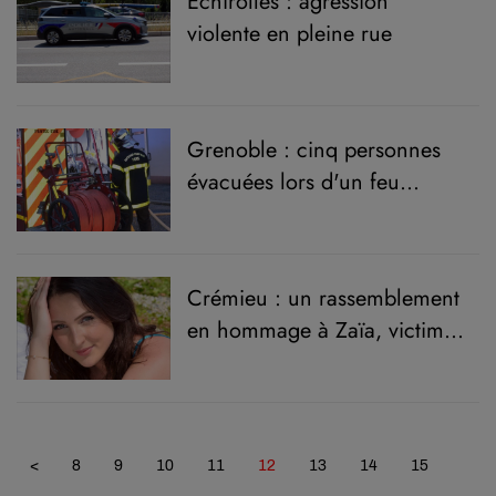
Echirolles : agression
violente en pleine rue
Grenoble : cinq personnes
évacuées lors d'un feu
d'appartement
Crémieu : un rassemblement
en hommage à Zaïa, victime
d'un féminicide
<
8
9
10
11
12
13
14
15